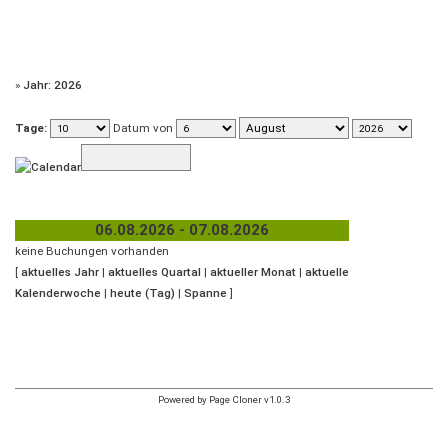
»
Jahr: 2026
Tage:
Datum von
06.08.2026 - 07.08.2026
keine Buchungen vorhanden
[
aktuelles Jahr
|
aktuelles Quartal
|
aktueller Monat
|
aktuelle
Kalenderwoche
|
heute (Tag)
|
Spanne
]
Powered by Page Cloner v1.0.3