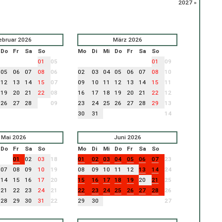
2027 »
ebruar 2026
März 2026
Do
Fr
Sa
So
Mo
Di
Mi
Do
Fr
Sa
So
01
05
01
09
05
06
07
08
06
02
03
04
05
06
07
08
10
12
13
14
15
07
09
10
11
12
13
14
15
11
19
20
21
22
08
16
17
18
19
20
21
22
12
26
27
28
09
23
24
25
26
27
28
29
13
30
31
14
Mai 2026
Juni 2026
Do
Fr
Sa
So
Mo
Di
Mi
Do
Fr
Sa
So
01
02
03
18
01
02
03
04
05
06
07
23
07
08
09
10
19
08
09
10
11
12
13
14
24
14
15
16
17
20
15
16
17
18
19
20
21
25
21
22
23
24
21
22
23
24
25
26
27
28
26
28
29
30
31
22
29
30
27