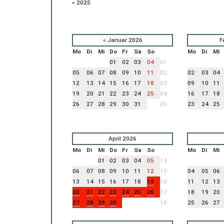
« 2025
«
Januar 2026
F
Mo
Di
Mi
Do
Fr
Sa
So
Mo
Di
Mi
01
02
03
04
01
05
06
07
08
09
10
11
02
02
03
04
12
13
14
15
16
17
18
03
09
10
11
19
20
21
22
23
24
25
04
16
17
18
26
27
28
29
30
31
05
23
24
25
April 2026
Mo
Di
Mi
Do
Fr
Sa
So
Mo
Di
Mi
01
02
03
04
05
14
06
07
08
09
10
11
12
15
04
05
06
13
14
15
16
17
18
19
16
11
12
13
20
21
22
23
24
25
26
17
18
19
20
27
28
29
30
18
25
26
27