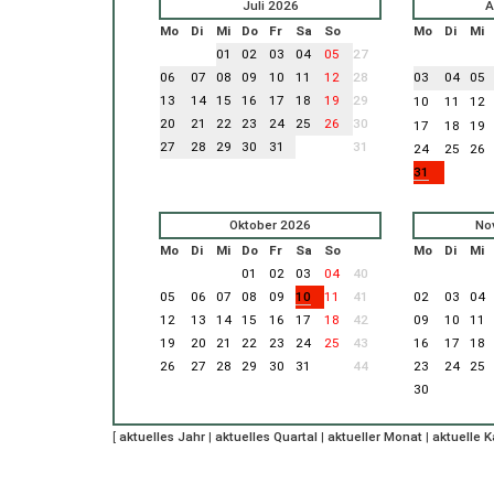
Juli 2026
A
Mo
Di
Mi
Do
Fr
Sa
So
Mo
Di
Mi
01
02
03
04
05
27
06
07
08
09
10
11
12
28
03
04
05
13
14
15
16
17
18
19
29
10
11
12
20
21
22
23
24
25
26
30
17
18
19
27
28
29
30
31
31
24
25
26
31
Oktober 2026
No
Mo
Di
Mi
Do
Fr
Sa
So
Mo
Di
Mi
01
02
03
04
40
05
06
07
08
09
10
11
41
02
03
04
12
13
14
15
16
17
18
42
09
10
11
19
20
21
22
23
24
25
43
16
17
18
26
27
28
29
30
31
44
23
24
25
30
[
aktuelles Jahr
|
aktuelles Quartal
|
aktueller Monat
|
aktuelle 