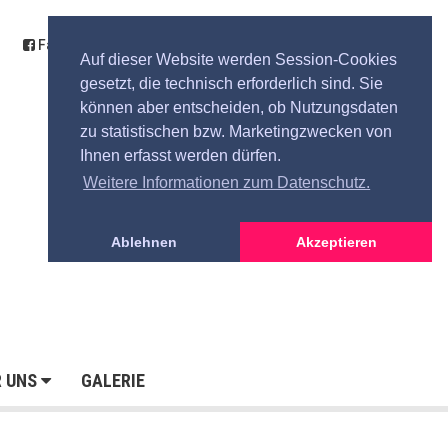
Facebook
Kontakt
Anfahrt
Spende
Auf dieser Website werden Session-Cookies
gesetzt, die technisch erforderlich sind. Sie
können aber entscheiden, ob Nutzungsdaten
zu statistischen bzw. Marketingzwecken von
Ihnen erfasst werden dürfen.
Weitere Informationen zum Datenschutz.
Ablehnen
Akzeptieren
R UNS
GALERIE