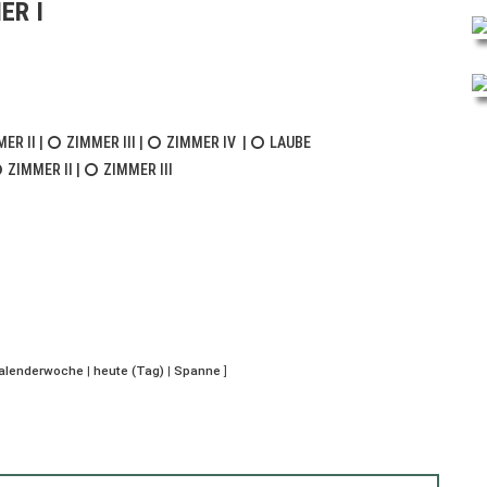
ER I
ER II
|
ZIMMER III
|
ZIMMER IV
|
LAUBE
ZIMMER II
|
ZIMMER III
Kalenderwoche
|
heute (Tag)
|
Spanne
]