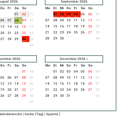
ugust 2026
September 2026
Do
Fr
Sa
So
Mo
Di
Mi
Do
Fr
Sa
So
01
02
31
01
02
03
04
05
06
36
06
07
09
32
07
08
09
10
11
12
13
37
08
14
15
16
17
18
19
20
38
13
14
16
33
15
21
22
23
24
25
26
27
39
20
21
22
23
34
28
29
30
40
27
28
29
30
35
36
vember 2026
Dezember 2026
»
Do
Fr
Sa
So
Mo
Di
Mi
Do
Fr
Sa
So
01
44
01
02
03
04
05
06
49
05
06
07
08
45
07
08
09
10
11
12
13
50
12
13
14
15
46
14
15
16
17
18
19
20
51
19
20
21
22
47
21
22
23
24
25
26
27
52
26
27
28
29
48
28
29
30
31
53
49
Kalenderwoche
|
heute (Tag)
|
Spanne
]