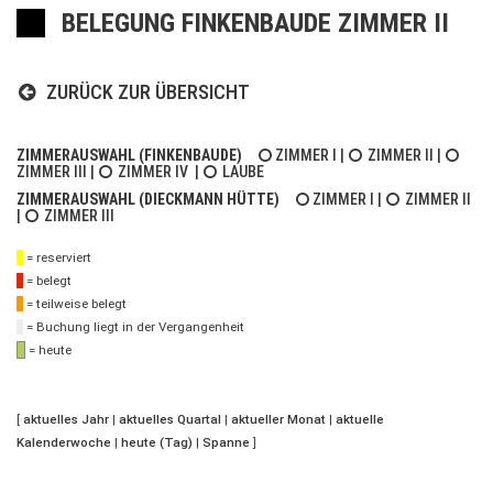
BELEGUNG FINKENBAUDE ZIMMER II
ZURÜCK ZUR ÜBERSICHT
ZIMMERAUSWAHL (FINKENBAUDE)
ZIMMER I
|
ZIMMER II
|
ZIMMER III
|
ZIMMER IV
|
LAUBE
ZIMMERAUSWAHL (DIECKMANN HÜTTE)
ZIMMER I
|
ZIMMER II
|
ZIMMER III
= reserviert
= belegt
= teilweise belegt
= Buchung liegt in der Vergangenheit
= heute
[
aktuelles Jahr
|
aktuelles Quartal
|
aktueller Monat
|
aktuelle
Kalenderwoche
|
heute (Tag)
|
Spanne
]