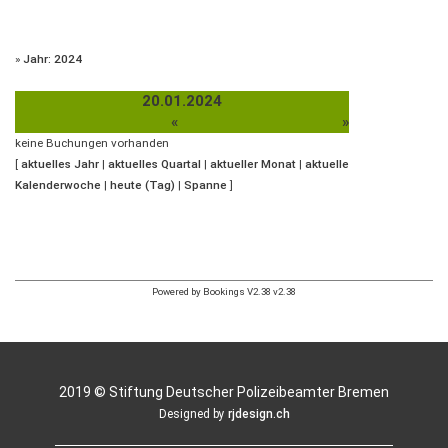
»
Jahr: 2024
20.01.2024
«
»
keine Buchungen vorhanden
[
aktuelles Jahr
|
aktuelles Quartal
|
aktueller Monat
|
aktuelle
Kalenderwoche
|
heute (Tag)
|
Spanne
]
Powered by Bookings V2.38 v2.38
2019 © Stiftung Deutscher Polizeibeamter Bremen
Designed by
rjdesign.ch