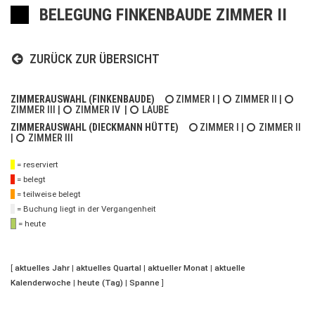
BELEGUNG FINKENBAUDE ZIMMER II
ZURÜCK ZUR ÜBERSICHT
ZIMMERAUSWAHL (FINKENBAUDE)
ZIMMER I
|
ZIMMER II
|
ZIMMER III
|
ZIMMER IV
|
LAUBE
ZIMMERAUSWAHL (DIECKMANN HÜTTE)
ZIMMER I
|
ZIMMER II
|
ZIMMER III
= reserviert
= belegt
= teilweise belegt
= Buchung liegt in der Vergangenheit
= heute
[
aktuelles Jahr
|
aktuelles Quartal
|
aktueller Monat
|
aktuelle
Kalenderwoche
|
heute (Tag)
|
Spanne
]