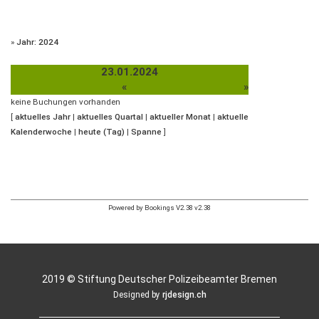
»
Jahr: 2024
23.01.2024
«
»
keine Buchungen vorhanden
[
aktuelles Jahr
|
aktuelles Quartal
|
aktueller Monat
|
aktuelle
Kalenderwoche
|
heute (Tag)
|
Spanne
]
Powered by Bookings V2.38 v2.38
2019 © Stiftung Deutscher Polizeibeamter Bremen
Designed by
rjdesign.ch