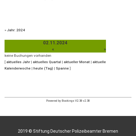
»
Jahr: 2024
02.11.2024
«
»
keine Buchungen vorhanden
[
aktuelles Jahr
|
aktuelles Quartal
|
aktueller Monat
|
aktuelle
Kalenderwoche
|
heute (Tag)
|
Spanne
]
Powered by Bookings V2.38 v2.38
2019 © Stiftung Deutscher Polizeibeamter Bremen