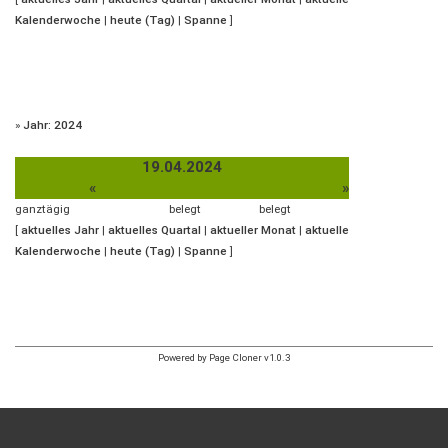
Kalenderwoche
|
heute (Tag)
|
Spanne
]
»
Jahr: 2024
19.04.2024
«
»
ganztägig
belegt
belegt
[
aktuelles Jahr
|
aktuelles Quartal
|
aktueller Monat
|
aktuelle
Kalenderwoche
|
heute (Tag)
|
Spanne
]
Powered by Page Cloner v1.0.3