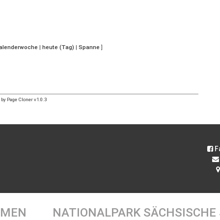
Kalenderwoche
|
heute (Tag)
|
Spanne
]
by Page Cloner v1.0.3
F
EMEN
NATIONALPARK SÄCHSISCHE