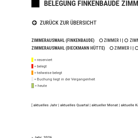
BELEGUNG FINKENBAUDE ZIMM
ZURÜCK ZUR ÜBERSICHT
ZIMMERAUSWAHL (FINKENBAUDE)
ZIMMER I
|
ZIMM
ZIMMERAUSWAHL (DIECKMANN HÜTTE)
ZIMMER I
|
= reserviert
= belegt
= teilweise belegt
= Buchung liegt in der Vergangenheit
= heute
[
aktuelles Jahr
|
aktuelles Quartal
|
aktueller Monat
|
aktuelle 
»
Jahr: 2026