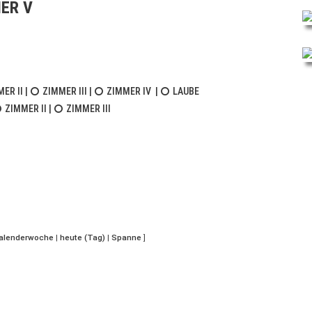
ER V
ER II
|
ZIMMER III
|
ZIMMER IV
|
LAUBE
ZIMMER II
|
ZIMMER III
Kalenderwoche
|
heute (Tag)
|
Spanne
]