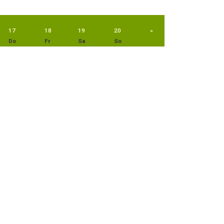
17
18
19
20
»
Do
Fr
Sa
So