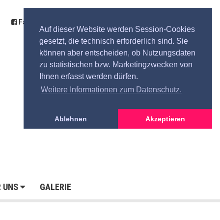
Facebook
Kontakt
Anfahrt
Spende
Auf dieser Website werden Session-Cookies
gesetzt, die technisch erforderlich sind. Sie
können aber entscheiden, ob Nutzungsdaten
zu statistischen bzw. Marketingzwecken von
Ihnen erfasst werden dürfen.
Weitere Informationen zum Datenschutz.
Ablehnen
Akzeptieren
R UNS
GALERIE