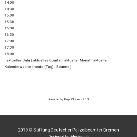
14:00
14:30
15:00
15:30
16:00
16:30
17:00
17:30
18:00
[
aktuelles Jahr
|
aktuelles Quartal
|
aktueller Monat
|
aktuelle
Kalenderwoche
|
heute (Tag)
|
Spanne
]
Powered by Page Cloner v1.0.3
2019 © Stiftung Deutscher Polizeibeamter Bremen
Designed by
rjdesign.ch