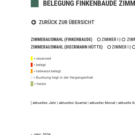
BELEGUNG FINKENBAUDE ZIMM
ZURÜCK ZUR ÜBERSICHT
ZIMMERAUSWAHL (FINKENBAUDE)
ZIMMER I
|
ZIMM
ZIMMERAUSWAHL (DIECKMANN HÜTTE)
ZIMMER I
|
= reserviert
= belegt
= teilweise belegt
= Buchung liegt in der Vergangenheit
= heute
[
aktuelles Jahr
|
aktuelles Quartal
|
aktueller Monat
|
aktuelle 
»
Jahr: 2026