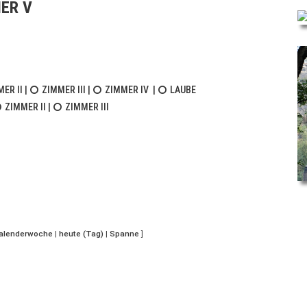
ER V
ER II
|
ZIMMER III
|
ZIMMER IV
|
LAUBE
ZIMMER II
|
ZIMMER III
Kalenderwoche
|
heute (Tag)
|
Spanne
]