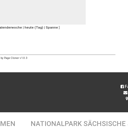
Kalenderwoche
|
heute (Tag)
|
Spanne
]
by Page Cloner v1.0.3
F
EMEN
NATIONALPARK SÄCHSISCHE