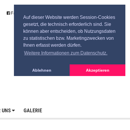
Facebook
Kontakt
Anfahrt
Spende
Auf dieser Website werden Session-Cookies
gesetzt, die technisch erforderlich sind. Sie
können aber entscheiden, ob Nutzungsdaten
zu statistischen bzw. Marketingzwecken von
Ihnen erfasst werden dürfen.
Weitere Informationen zum Datenschutz.
Ablehnen
Akzeptieren
R UNS
GALERIE