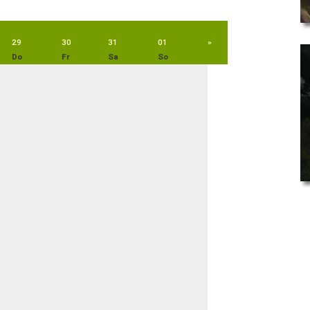
29
30
31
01
»
Do
Fr
Sa
So