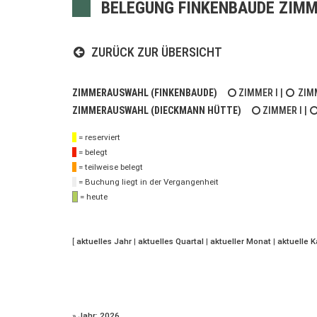
BELEGUNG FINKENBAUDE ZIMM
ZURÜCK ZUR ÜBERSICHT
ZIMMERAUSWAHL (FINKENBAUDE)
ZIMMER I
|
ZIMM
ZIMMERAUSWAHL (DIECKMANN HÜTTE)
ZIMMER I
|
= reserviert
= belegt
= teilweise belegt
= Buchung liegt in der Vergangenheit
= heute
[
aktuelles Jahr
|
aktuelles Quartal
|
aktueller Monat
|
aktuelle 
»
Jahr: 2026