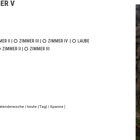
ER V
ER II
|
ZIMMER III
|
ZIMMER IV
|
LAUBE
ZIMMER II
|
ZIMMER III
Kalenderwoche
|
heute (Tag)
|
Spanne
]