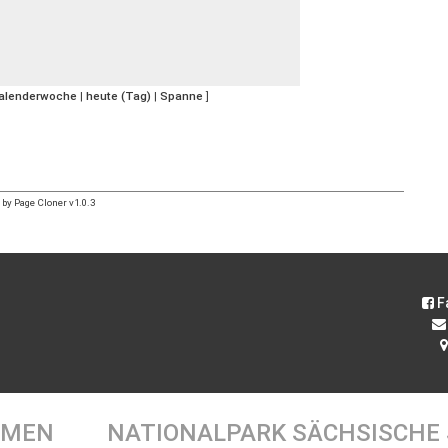
Kalenderwoche
|
heute (Tag)
|
Spanne
]
by Page Cloner v1.0.3
F
EMEN
NATIONALPARK SÄCHSISCHE