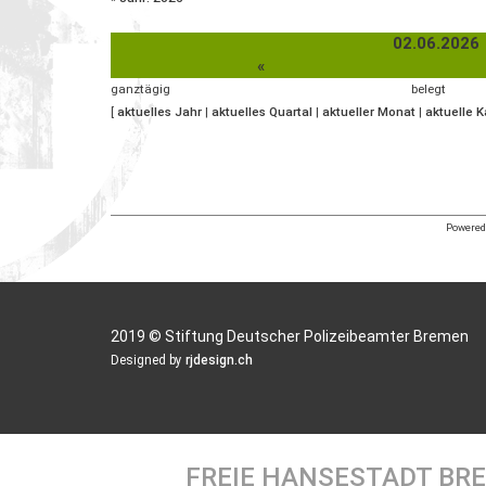
02.06.2026
«
ganztägig
belegt
[
aktuelles Jahr
|
aktuelles Quartal
|
aktueller Monat
|
aktuelle 
Powered 
2019 © Stiftung Deutscher Polizeibeamter Bremen
Designed by
rjdesign.ch
FREIE HANSESTADT BR