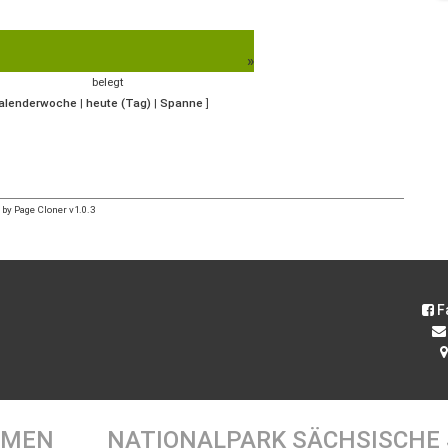
»
belegt
Kalenderwoche
|
heute (Tag)
|
Spanne
]
by Page Cloner v1.0.3
F
EMEN
NATIONALPARK SÄCHSISCHE