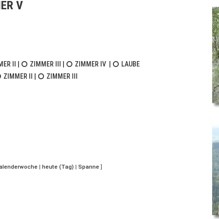
ER V
ER II
|
ZIMMER III
|
ZIMMER IV
|
LAUBE
ZIMMER II
|
ZIMMER III
Kalenderwoche
|
heute (Tag)
|
Spanne
]