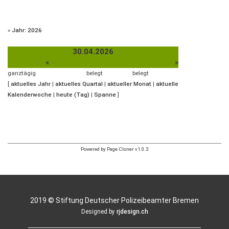
»
Jahr: 2026
30.04.2026
«
»
ganztägig
belegt
belegt
[
aktuelles Jahr
|
aktuelles Quartal
|
aktueller Monat
|
aktuelle
Kalenderwoche
|
heute (Tag)
|
Spanne
]
Powered by Page Cloner v1.0.3
2019 © Stiftung Deutscher Polizeibeamter Bremen
Designed by
rjdesign.ch