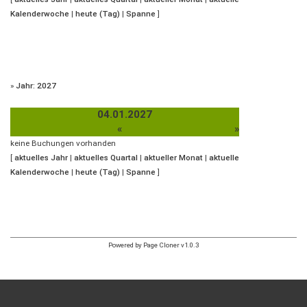
Kalenderwoche
|
heute (Tag)
|
Spanne
]
»
Jahr: 2027
04.01.2027
«
»
keine Buchungen vorhanden
[
aktuelles Jahr
|
aktuelles Quartal
|
aktueller Monat
|
aktuelle
Kalenderwoche
|
heute (Tag)
|
Spanne
]
Powered by Page Cloner v1.0.3