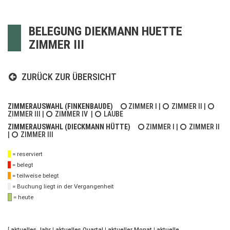
BELEGUNG DIEKMANN HUETTE
ZIMMER III
ZURÜCK ZUR ÜBERSICHT
ZIMMERAUSWAHL (FINKENBAUDE)
ZIMMER I
|
ZIMMER II
|
ZIMMER III
|
ZIMMER IV
|
LAUBE
ZIMMERAUSWAHL (DIECKMANN HÜTTE)
ZIMMER I
|
ZIMMER II
|
ZIMMER III
= reserviert
= belegt
= teilweise belegt
= Buchung liegt in der Vergangenheit
= heute
[
aktuelles Jahr
|
aktuelles Quartal
|
aktueller Monat
|
aktuelle