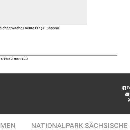
Kalenderwoche
|
heute (Tag)
|
Spanne
]
by Page Cloner v1.0.3
F
EMEN
NATIONALPARK SÄCHSISCHE