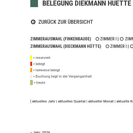
BELEGUNG DIEKMANN HUETTE 
ZURÜCK ZUR ÜBERSICHT
ZIMMERAUSWAHL (FINKENBAUDE)
ZIMMER I
|
ZIMM
ZIMMERAUSWAHL (DIECKMANN HÜTTE)
ZIMMER I
|
= reserviert
= belegt
= teilweise belegt
= Buchung liegt in der Vergangenheit
= heute
[
aktuelles Jahr
|
aktuelles Quartal
|
aktueller Monat
|
aktuelle 
»
Jahr: 2026