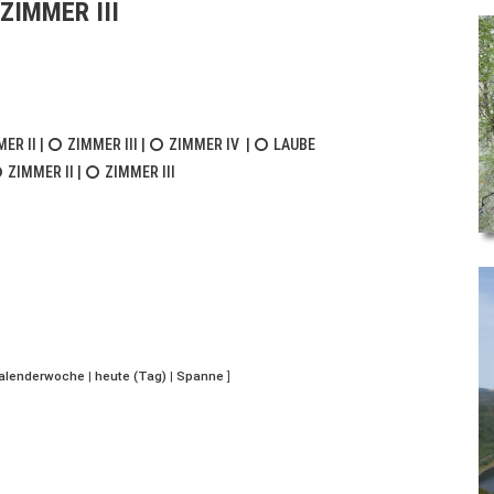
ZIMMER III
ER II
|
ZIMMER III
|
ZIMMER IV
|
LAUBE
ZIMMER II
|
ZIMMER III
Kalenderwoche
|
heute (Tag)
|
Spanne
]