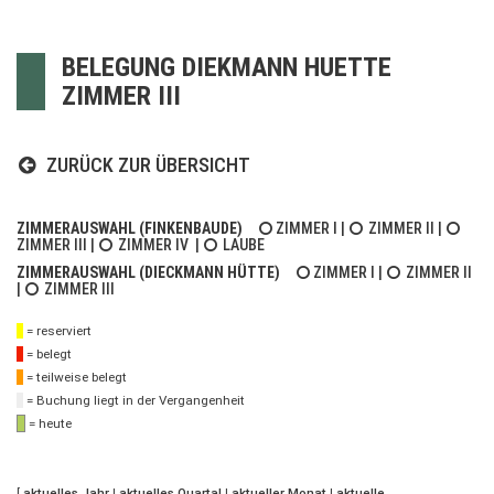
BELEGUNG DIEKMANN HUETTE
ZIMMER III
ZURÜCK ZUR ÜBERSICHT
ZIMMERAUSWAHL (FINKENBAUDE)
ZIMMER I
|
ZIMMER II
|
ZIMMER III
|
ZIMMER IV
|
LAUBE
ZIMMERAUSWAHL (DIECKMANN HÜTTE)
ZIMMER I
|
ZIMMER II
|
ZIMMER III
= reserviert
= belegt
= teilweise belegt
= Buchung liegt in der Vergangenheit
= heute
[
aktuelles Jahr
|
aktuelles Quartal
|
aktueller Monat
|
aktuelle