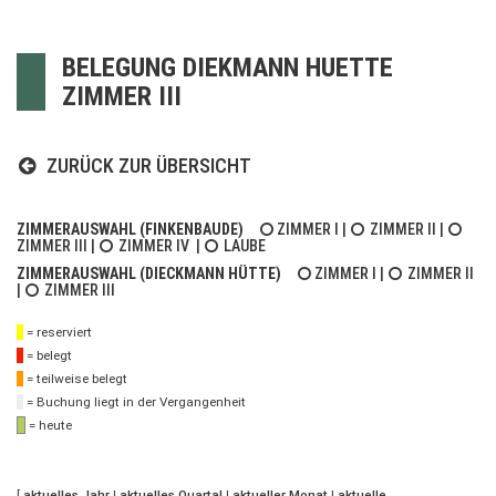
BELEGUNG DIEKMANN HUETTE
ZIMMER III
ZURÜCK ZUR ÜBERSICHT
ZIMMERAUSWAHL (FINKENBAUDE)
ZIMMER I
|
ZIMMER II
|
ZIMMER III
|
ZIMMER IV
|
LAUBE
ZIMMERAUSWAHL (DIECKMANN HÜTTE)
ZIMMER I
|
ZIMMER II
|
ZIMMER III
= reserviert
= belegt
= teilweise belegt
= Buchung liegt in der Vergangenheit
= heute
[
aktuelles Jahr
|
aktuelles Quartal
|
aktueller Monat
|
aktuelle