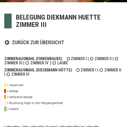
BELEGUNG DIEKMANN HUETTE
ZIMMER III
ZURÜCK ZUR ÜBERSICHT
ZIMMERAUSWAHL (FINKENBAUDE)
ZIMMER I
|
ZIMMER II
|
ZIMMER III
|
ZIMMER IV
|
LAUBE
ZIMMERAUSWAHL (DIECKMANN HÜTTE)
ZIMMER I
|
ZIMMER II
|
ZIMMER III
= reserviert
= belegt
= teilweise belegt
= Buchung liegt in der Vergangenheit
= heute
[
aktuelles Jahr
|
aktuelles Quartal
|
aktueller Monat
|
aktuelle