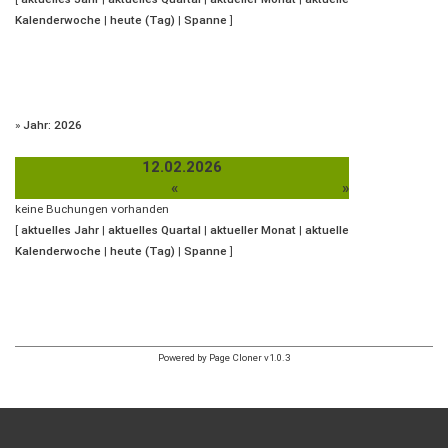
Kalenderwoche
|
heute (Tag)
|
Spanne
]
»
Jahr: 2026
12.02.2026
«
»
keine Buchungen vorhanden
[
aktuelles Jahr
|
aktuelles Quartal
|
aktueller Monat
|
aktuelle
Kalenderwoche
|
heute (Tag)
|
Spanne
]
Powered by Page Cloner v1.0.3