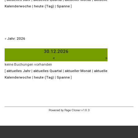
Kalenderwoche
|
heute (Tag)
|
Spanne
]
»
Jahr: 2026
30.12.2026
«
»
keine Buchungen vorhanden
[
aktuelles Jahr
|
aktuelles Quartal
|
aktueller Monat
|
aktuelle
Kalenderwoche
|
heute (Tag)
|
Spanne
]
Powered by Page Cloner v1.0.3