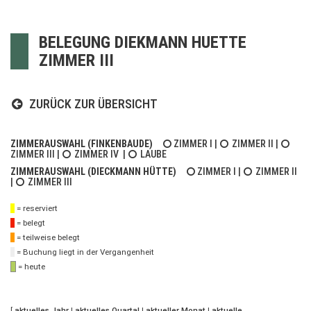
BELEGUNG DIEKMANN HUETTE
ZIMMER III
ZURÜCK ZUR ÜBERSICHT
ZIMMERAUSWAHL (FINKENBAUDE)
ZIMMER I
|
ZIMMER II
|
ZIMMER III
|
ZIMMER IV
|
LAUBE
ZIMMERAUSWAHL (DIECKMANN HÜTTE)
ZIMMER I
|
ZIMMER II
|
ZIMMER III
= reserviert
= belegt
= teilweise belegt
= Buchung liegt in der Vergangenheit
= heute
[
aktuelles Jahr
|
aktuelles Quartal
|
aktueller Monat
|
aktuelle