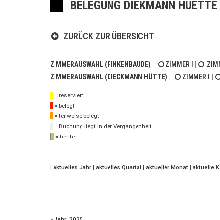
BELEGUNG DIEKMANN HUETTE 
ZURÜCK ZUR ÜBERSICHT
ZIMMERAUSWAHL (FINKENBAUDE)
ZIMMER I
|
ZIMM
ZIMMERAUSWAHL (DIECKMANN HÜTTE)
ZIMMER I
|
= reserviert
= belegt
= teilweise belegt
= Buchung liegt in der Vergangenheit
= heute
[
aktuelles Jahr
|
aktuelles Quartal
|
aktueller Monat
|
aktuelle 
»
Jahr: 2025