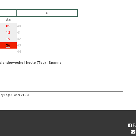
»
So
05
40
12
41
19
42
26
43
44
Kalenderwoche
|
heute (Tag)
|
Spanne
]
by Page Cloner v1.0.3
F