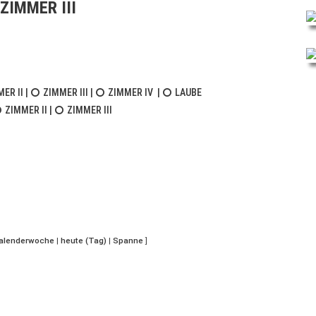
ZIMMER III
ER II
|
ZIMMER III
|
ZIMMER IV
|
LAUBE
ZIMMER II
|
ZIMMER III
Kalenderwoche
|
heute (Tag)
|
Spanne
]