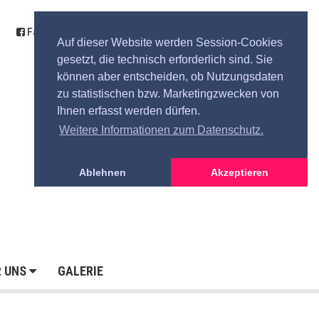
Facebook
Kontakt
Anfahrt
Spende
Auf dieser Website werden Session-Cookies
gesetzt, die technisch erforderlich sind. Sie
können aber entscheiden, ob Nutzungsdaten
zu statistischen bzw. Marketingzwecken von
Ihnen erfasst werden dürfen.
Weitere Informationen zum Datenschutz.
Ablehnen
Akzeptieren
R UNS
GALERIE