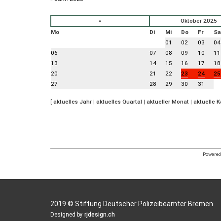
«
Oktober 2025
Mo
Di
Mi
Do
Fr
Sa
01
02
03
04
06
07
08
09
10
11
13
14
15
16
17
18
20
21
22
23
24
25
27
28
29
30
31
[
aktuelles Jahr
|
aktuelles Quartal
|
aktueller Monat
|
aktuelle 
Powered 
2019 © Stiftung Deutscher Polizeibeamter Bremen
Designed by
rjdesign.ch