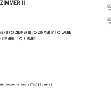
ZIMMER II
ER II
|
ZIMMER III
|
ZIMMER IV
|
LAUBE
ZIMMER II
|
ZIMMER III
Kalenderwoche
|
heute (Tag)
|
Spanne
]