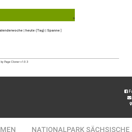
»
Kalenderwoche
|
heute (Tag)
|
Spanne
]
by Page Cloner v1.0.3
F
EMEN
NATIONALPARK SÄCHSISCHE