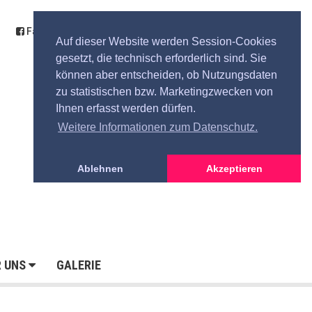
Facebook
Kontakt
Anfahrt
Spende
Auf dieser Website werden Session-Cookies
gesetzt, die technisch erforderlich sind. Sie
können aber entscheiden, ob Nutzungsdaten
zu statistischen bzw. Marketingzwecken von
Ihnen erfasst werden dürfen.
Weitere Informationen zum Datenschutz.
Ablehnen
Akzeptieren
R UNS
GALERIE