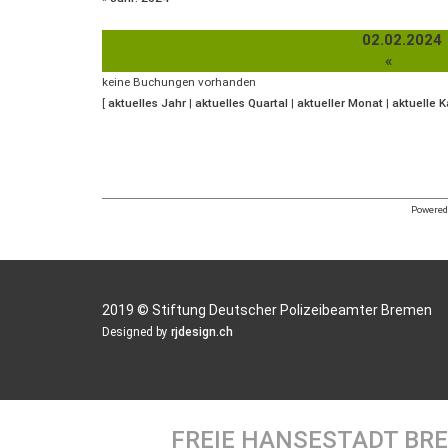
02.02.2024
«
keine Buchungen vorhanden
[
aktuelles Jahr
|
aktuelles Quartal
|
aktueller Monat
|
aktuelle 
Powered 
2019 © Stiftung Deutscher Polizeibeamter Bremen
Designed by
rjdesign.ch
FREIE HANSESTADT BR