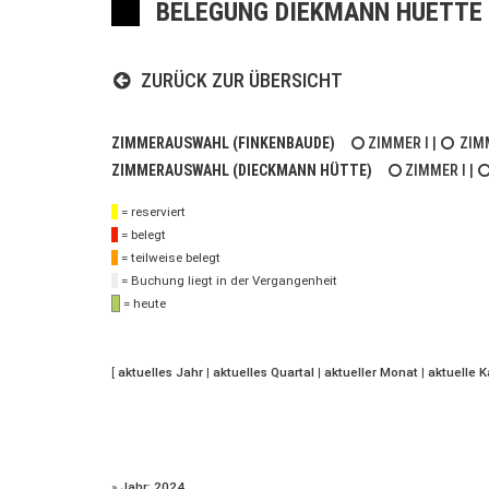
BELEGUNG DIEKMANN HUETTE 
ZURÜCK ZUR ÜBERSICHT
ZIMMERAUSWAHL (FINKENBAUDE)
ZIMMER I
|
ZIMM
ZIMMERAUSWAHL (DIECKMANN HÜTTE)
ZIMMER I
|
= reserviert
= belegt
= teilweise belegt
= Buchung liegt in der Vergangenheit
= heute
[
aktuelles Jahr
|
aktuelles Quartal
|
aktueller Monat
|
aktuelle 
»
Jahr: 2024